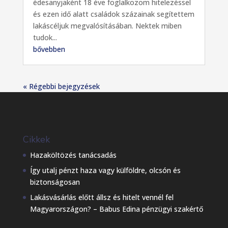
édesanyjaként 18 éve foglalkozom hitelezéssel
és ezen idő alatt családok százainak segítettem
lakáscéljuk megvalósításában. Nektek miben
tudok...
bővebben
« Régebbi bejegyzések
Cikkek
Hazaköltözés tanácsadás
Így utalj pénzt haza vagy külföldre, olcsón és
biztonságosan
Lakásvásárlás előtt állsz és hitelt vennél fel
Magyarországon? – Babus Edina pénzügyi szakértő