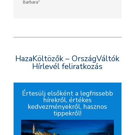
Barbara”
HazaKöltözők – OrszágVáltók
Hírlevél feliratkozás
Értesülj elsőként a legfrissebb
hírekről, értékes
kedvezményekről, hasznos
tippekről!