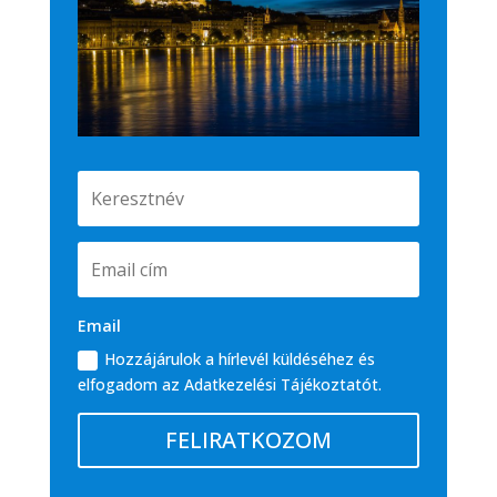
Email
Hozzájárulok a hírlevél küldéséhez és
elfogadom az Adatkezelési Tájékoztatót.
FELIRATKOZOM