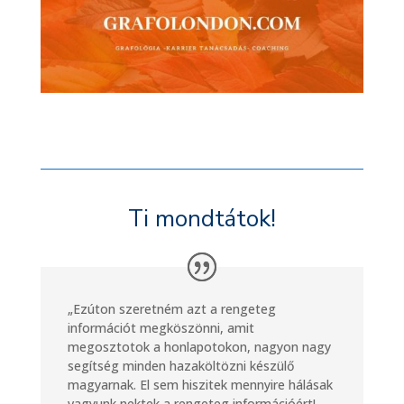
Ti mondtátok!
„Ezúton szeretném azt a rengeteg
információt megköszönni, amit
megosztotok a honlapotokon, nagyon nagy
segítség minden hazaköltözni készülő
magyarnak. El sem hiszitek mennyire hálásak
vagyunk nektek a rengeteg információért!