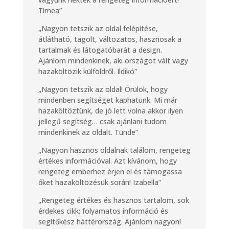
Tímea”
„Nagyon tetszik az oldal felépítése,
átlátható, tagolt, változatos, hasznosak a
tartalmak és látogatóbarát a design.
Ajánlom mindenkinek, aki országot vált vagy
hazaköltözik külföldről. Ildikó”
„Nagyon tetszik az oldal! Örülök, hogy
mindenben segítséget kaphatunk. Mi már
hazaköltöztünk, de jó lett volna akkor ilyen
jellegű segítség… csak ajánlani tudom
mindenkinek az oldalt. Tünde”
„Nagyon hasznos oldalnak találom, rengeteg
értékes információval. Azt kívánom, hogy
rengeteg emberhez érjen el és támogassa
őket hazaköltözésük során! Izabella”
„Rengeteg értékes és hasznos tartalom, sok
érdekes cikk; folyamatos információ és
segítőkész háttérország. Ajánlom nagyon!