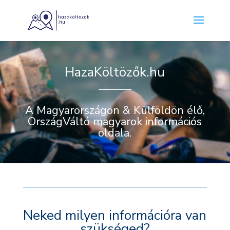
HazaKöltözők.hu
A Magyarországon & Külföldön élő,
OrszágVáltó magyarok információs
oldala.
Neked milyen információra van
szükséged?