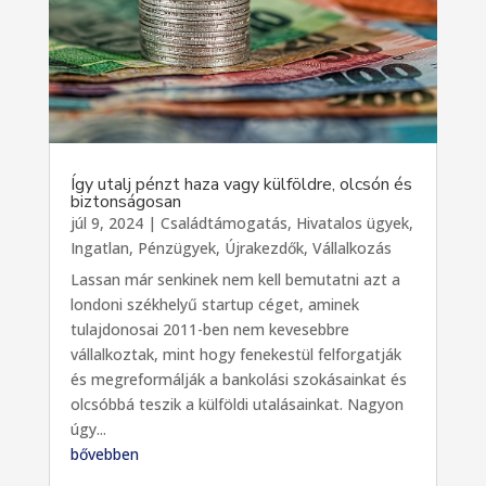
Így utalj pénzt haza vagy külföldre, olcsón és
biztonságosan
júl 9, 2024
|
Családtámogatás
,
Hivatalos ügyek
,
Ingatlan
,
Pénzügyek
,
Újrakezdők
,
Vállalkozás
Lassan már senkinek nem kell bemutatni azt a
londoni székhelyű startup céget, aminek
tulajdonosai 2011-ben nem kevesebbre
vállalkoztak, mint hogy fenekestül felforgatják
és megreformálják a bankolási szokásainkat és
olcsóbbá teszik a külföldi utalásainkat. Nagyon
úgy...
bővebben