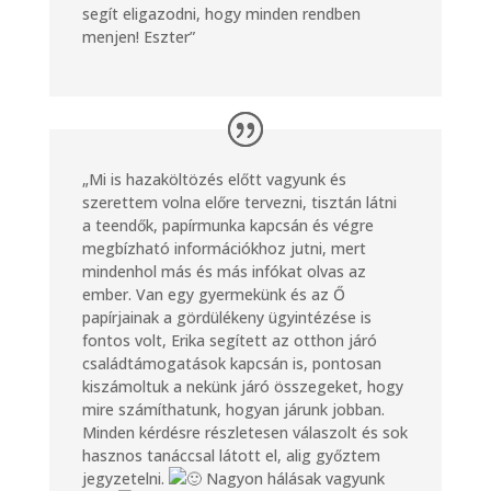
segít eligazodni, hogy minden rendben
menjen! Eszter”
„Mi is hazaköltözés előtt vagyunk és
szerettem volna előre tervezni, tisztán látni
a teendők, papírmunka kapcsán és végre
megbízható információkhoz jutni, mert
mindenhol más és más infókat olvas az
ember. Van egy gyermekünk és az Ő
papírjainak a gördülékeny ügyintézése is
fontos volt, Erika segített az otthon járó
családtámogatások kapcsán is, pontosan
kiszámoltuk a nekünk járó összegeket, hogy
mire számíthatunk, hogyan járunk jobban.
Minden kérdésre részletesen válaszolt és sok
hasznos tanáccsal látott el, alig győztem
jegyzetelni.
Nagyon hálásak vagyunk