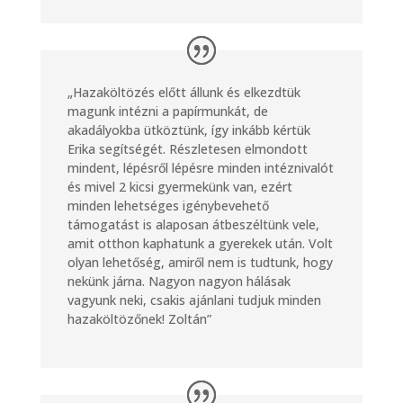
„Hazaköltözés előtt állunk és elkezdtük
magunk intézni a papírmunkát, de
akadályokba ütköztünk, így inkább kértük
Erika segítségét. Részletesen elmondott
mindent, lépésről lépésre minden intéznivalót
és mivel 2 kicsi gyermekünk van, ezért
minden lehetséges igénybevehető
támogatást is alaposan átbeszéltünk vele,
amit otthon kaphatunk a gyerekek után. Volt
olyan lehetőség, amiről nem is tudtunk, hogy
nekünk járna. Nagyon nagyon hálásak
vagyunk neki, csakis ajánlani tudjuk minden
hazaköltözőnek! Zoltán”