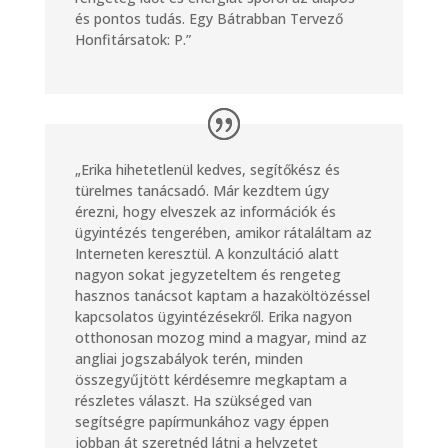
és pontos tudás.
Egy Bátrabban Tervező
Honfitársatok: P.”
„Erika hihetetlenül kedves, segítőkész és
türelmes tanácsadó. Már kezdtem úgy
érezni, hogy elveszek az információk és
ügyintézés tengerében, amikor rátaláltam az
Interneten keresztül. A konzultáció alatt
nagyon sokat jegyzeteltem és rengeteg
hasznos tanácsot kaptam a hazaköltözéssel
kapcsolatos ügyintézésekről. Erika nagyon
otthonosan mozog mind a magyar, mind az
angliai jogszabályok terén, minden
összegyűjtött kérdésemre megkaptam a
részletes választ. Ha szükséged van
segítségre papírmunkához vagy éppen
jobban át szeretnéd látni a helyzetet