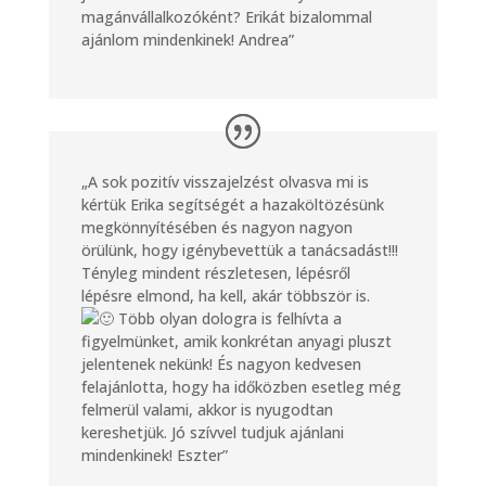
magánvállalkozóként? Erikát bizalommal
ajánlom mindenkinek! Andrea”
„A sok pozitív visszajelzést olvasva mi is
kértük Erika segítségét a hazaköltözésünk
megkönnyítésében és nagyon nagyon
örülünk, hogy igénybevettük a tanácsadást!!!
Tényleg mindent részletesen, lépésről
lépésre elmond, ha kell, akár többször is.
Több olyan dologra is felhívta a
figyelmünket, amik konkrétan anyagi pluszt
jelentenek nekünk! És nagyon kedvesen
felajánlotta, hogy ha időközben esetleg még
felmerül valami, akkor is nyugodtan
kereshetjük. Jó szívvel tudjuk ajánlani
mindenkinek! Eszter”