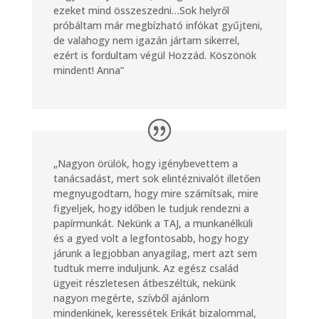
ezeket mind összeszedni…Sok helyről
próbáltam már megbízható infókat gyűjteni,
de valahogy nem igazán jártam sikerrel,
ezért is fordultam végül Hozzád. Köszönök
mindent! Anna”
„Nagyon örülök, hogy igénybevettem a
tanácsadást, mert sok elintéznivalót illetően
megnyugodtam, hogy mire számítsak, mire
figyeljek, hogy időben le tudjuk rendezni a
papírmunkát. Nekünk a TAJ, a munkanélküli
és a gyed volt a legfontosabb, hogy hogy
járunk a legjobban anyagilag, mert azt sem
tudtuk merre induljunk. Az egész család
ügyeit részletesen átbeszéltük, nekünk
nagyon megérte, szívből ajánlom
mindenkinek, keressétek Erikát bizalommal,