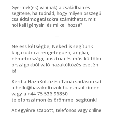
Gyermek(ek) van(nak) a családban és
segítene, ha tudnád, hogy milyen összegű
családtámogatásokra számíthatsz, mit
hol kell igényelni és mi kell hozzá?
—
Ne ess kétségbe, Neked is segítünk
kiigazodni a rengetegben, angliai,
németországi, ausztriai és más külföldi
országokból való hazaköltözés esetén
is!
Kérd a HazaKöltözési Tanácsadásunkat
a hello@hazakoltozok.hu e-mail címen
vagy a +44 75 536 96850
telefonszámon és örömmel segítünk!
Az egyénre szabott, telefonos vagy online