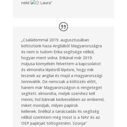
neki!
Laura”
„Családommal 2019. augusztusában
költöztünk haza Angliából Magyarországra
és nem is tudom Erika segítsége nélkül,
hogyan ment volna. Erikával már 2019.
májusa környékén felvettem a kapcsolatot
és elmondta lépésről lépésre, hogy mik
lesznek az angliai és majd a magyarországi
tennivalók. De nemcsak a költözés előtt,
hanem már Magyarországon is rengeteget
segített. elmondta, melyik szervhez kell
menni, hol bánnak kedvesebben az emberrel,
miket mondjak, milyen papírok
kellenek. E
nélkül a tanácsadás és segítség
nélkül szerintem még most is a NAV és az
OEP papírjait töltögetném. Szonja”