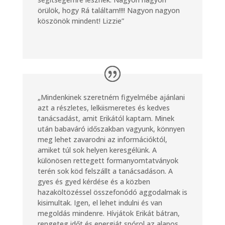
örülök, hogy Rá találtam!!!!
Nagyon nagyon
köszönök mindent! Lizzie”
„Mindenkinek szeretném figyelmébe ajánlani
azt a részletes, lelkiismeretes és kedves
tanácsadást, amit Erikától kaptam.
Minek
után babaváró időszakban vagyunk, könnyen
meg lehet zavarodni az információktól,
amiket túl sok helyen keresgélünk. A
különösen rettegett formanyomtatványok
terén sok köd felszállt a tanácsadáson. A
gyes és gyed kérdése és a közben
hazaköltözéssel összefonódó aggodalmak is
kisimultak. Igen, el lehet indulni és van
megoldás mindenre.
Hívjátok Erikát bát
ran,
rengeteg időt és energiát spórol az alapos