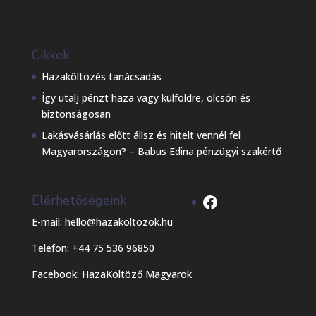
Cikkek
Hazaköltözés tanácsadás
Így utalj pénzt haza vagy külföldre, olcsón és
biztonságosan
Lakásvásárlás előtt állsz és hitelt vennél fel
Magyarországon? – Babus Edina pénzügyi szakértő
Facebook
Elérhetőségeink
E-mail: hello@hazakoltozok.hu
Telefon: +44 75 536 96850
Facebook:
HazaKöltöző Magyarok