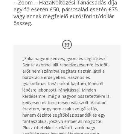
– Zoom – HazaKöltözési Tanácsadás díja
egy fő esetén £50, pár/család esetén £75
vagy annak megfelelő euró/forint/dollár
összeg.
„Erika nagyon kedves, gyors és segítőkész!
Szinte azonnal állt rendelkezésemre és időt,
erőt nem számítva segített tisztán látni a
bürökrácia erdelyében.
Hasznos és
gyakorlatias tanácsokat kaptam, lépésről-
lépésre lebontott irányítással. Minden
kérdésemre, még a nagyon összetettekre is,
kedvesen és türelmesen válaszolt. Valóban
éreztem, hogy nem csak szolgáltatás,
hanem őszinte segítőkész szándék és egy
fantasztikus, jószívű ember áll mögötte.
Plusz ötletekkel is ellálott, amik nagy
segítségemre lesznek.
Nagyon nagyon