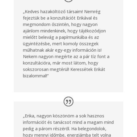
„Kedves hazaköltöző társaim! Nemrég
fejeztük be a konzultációt Erikával és
megmondom őszintén, hogy nagyon
ajánlom mindenkinek, hogy tájékozódjon
mielőtt belevág a papírmunkába és az
ügyintézésbe, mert komoly összegek
múlhatnak akár egy-egy információn is!
Nekem nagyon megérte az a pár tíz font a
konzultációra, már most látom, hogy
sokszorosan megtérül! Keressétek Erikát
bizalommal!”
„Erika, nagyon köszönöm a sok hasznos
információt és tanácsot mind a magam mind
pedig a párom részéről. Ha belegondolok,
hogy mennyi időmbe, energiámba telt volna