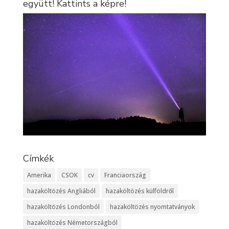
együtt! Kattints a képre!
Címkék
Amerika
CSOK
cv
Franciaország
hazaköltözés Angliából
hazaköltözés külföldről
hazaköltözés Londonból
hazaköltözés nyomtatványok
hazaköltözés Németországból