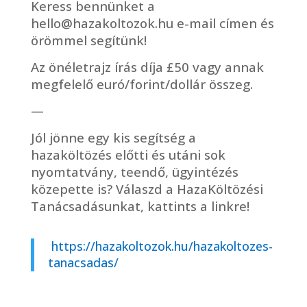
Keress bennünket a
hello@hazakoltozok.hu e-mail címen és
örömmel segítünk!
Az önéletrajz írás díja £50 vagy annak
megfelelő euró/forint/dollár összeg.
—
Jól jönne egy kis segítség a
hazaköltözés előtti és utáni sok
nyomtatvány, teendő, ügyintézés
közepette is? Válaszd a HazaKöltözési
Tanácsadásunkat, kattints a linkre!
https://hazakoltozok.hu/hazakoltozes-
tanacsadas/