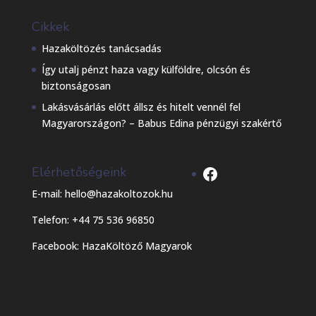
Cikkek
Hazaköltözés tanácsadás
Így utalj pénzt haza vagy külföldre, olcsón és
biztonságosan
Lakásvásárlás előtt állsz és hitelt vennél fel
Magyarországon? – Babus Edina pénzügyi szakértő
Facebook
Elérhetőségeink
E-mail: hello@hazakoltozok.hu
Telefon: +44 75 536 96850
Facebook:
HazaKöltöző Magyarok