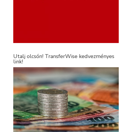
Utalj olcsón! TransferWise kedvezményes
link!