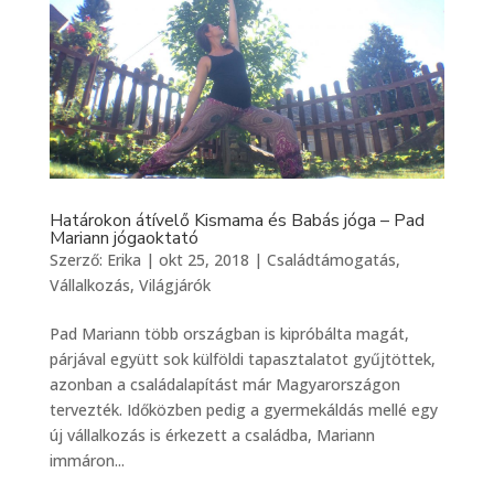
Határokon átívelő Kismama és Babás jóga – Pad
Mariann jógaoktató
Szerző:
Erika
|
okt 25, 2018
|
Családtámogatás
,
Vállalkozás
,
Világjárók
Pad Mariann több országban is kipróbálta magát,
párjával együtt sok külföldi tapasztalatot gyűjtöttek,
azonban a családalapítást már Magyarországon
tervezték. Időközben pedig a gyermekáldás mellé egy
új vállalkozás is érkezett a családba, Mariann
immáron...