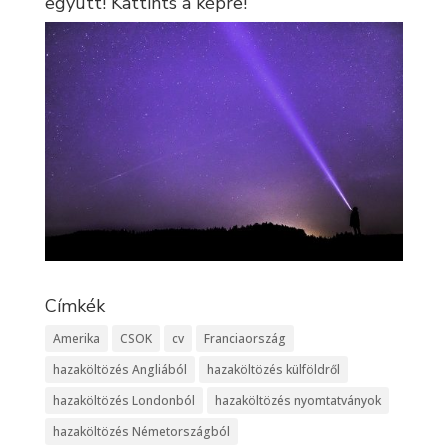
együtt! Kattints a képre!
Címkék
Amerika
CSOK
cv
Franciaország
hazaköltözés Angliából
hazaköltözés külföldről
hazaköltözés Londonból
hazaköltözés nyomtatványok
hazaköltözés Németországból