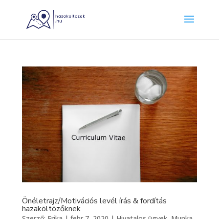
Önéletrajz/Motivációs levél írás & fordítás
hazaköltözőknek
Szerző:
Erika
|
febr 7, 2020
|
Hivatalos ügyek
,
Munka
,