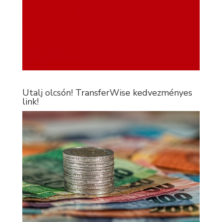
Utalj olcsón! TransferWise kedvezményes
link!