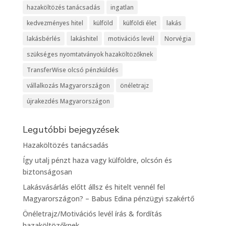
hazaköltözés tanácsadás
ingatlan
kedvezményes hitel
külföld
külföldi élet
lakás
lakásbérlés
lakáshitel
motivációs levél
Norvégia
szükséges nyomtatványok hazaköltözőknek
TransferWise olcsó pénzküldés
vállalkozás Magyarországon
önéletrajz
újrakezdés Magyarországon
Legutóbbi bejegyzések
Hazaköltözés tanácsadás
Így utalj pénzt haza vagy külföldre, olcsón és
biztonságosan
Lakásvásárlás előtt állsz és hitelt vennél fel
Magyarországon? – Babus Edina pénzügyi szakértő
Önéletrajz/Motivációs levél írás & fordítás
hazaköltözőknek