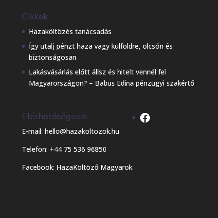
Cikkek
Hazaköltözés tanácsadás
Így utalj pénzt haza vagy külföldre, olcsón és
biztonságosan
Lakásvásárlás előtt állsz és hitelt vennél fel
Magyarországon? – Babus Edina pénzügyi szakértő
Facebook
Elérhetőségeink
E-mail: hello@hazakoltozok.hu
Telefon: +44 75 536 96850
Facebook:
HazaKöltöző Magyarok