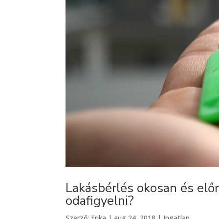
Lakásbérlés okosan és elő
odafigyelni?
Szerző:
Erika
|
aug 24, 2018
|
Ingatlan