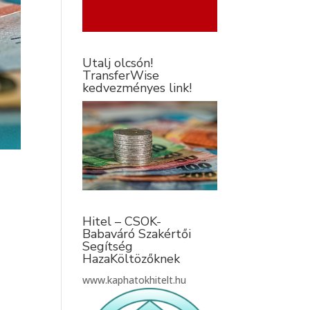
Utalj olcsón!
TransferWise
kedvezményes link!
Hitel – CSOK-
Babaváró Szakértői
Segítség
HazaKöltözőknek
www.kaphatokhitelt.hu