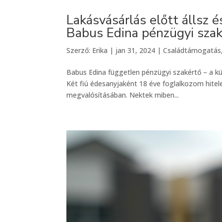
Lakásvásárlás előtt állsz 
Babus Edina pénzügyi sza
Szerző:
Erika
|
jan 31, 2024
|
Családtámogatás
Babus Edina független pénzügyi szakértő – a k
Két fiú édesanyjaként 18 éve foglalkozom hitele
megvalósításában. Nektek miben...