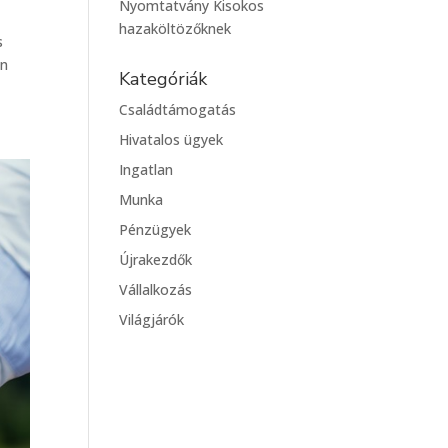
Nyomtatvány Kisokos
hazaköltözőknek
s
in
Kategóriák
Családtámogatás
Hivatalos ügyek
Ingatlan
Munka
Pénzügyek
Újrakezdők
Vállalkozás
Világjárók