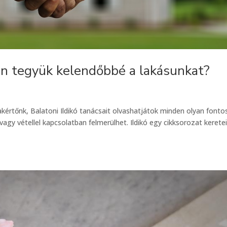
an tegyük kelendőbbé a lakásunkat?
értőnk, Balatoni Ildikó tanácsait olvashatjátok minden olyan fonto
agy vétellel kapcsolatban felmerülhet. Ildikó egy cikksorozat kerete