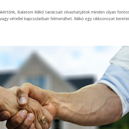
értőnk, Balatoni Ildikó tanácsait olvashatjátok minden olyan fonto
agy vétellel kapcsolatban felmerülhet. Ildikó egy cikksorozat kerete