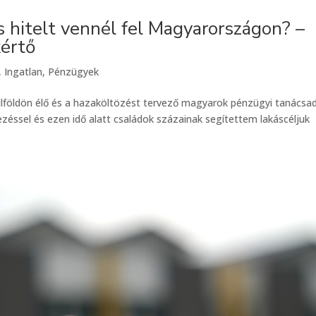
és hitelt vennél fel Magyarországon? –
kértő
,
Ingatlan
,
Pénzügyek
ülföldön élő és a hazaköltözést tervező magyarok pénzügyi tanácsa
zéssel és ezen idő alatt családok százainak segítettem lakáscéljuk