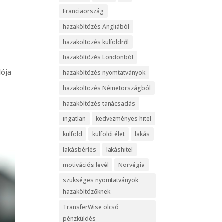
Franciaország
hazaköltözés Angliából
hazaköltözés külföldről
hazaköltözés Londonból
dója
hazaköltözés nyomtatványok
hazaköltözés Németországból
hazaköltözés tanácsadás
ingatlan
kedvezményes hitel
külföld
külföldi élet
lakás
lakásbérlés
lakáshitel
motivációs levél
Norvégia
szükséges nyomtatványok
hazaköltözőknek
TransferWise olcsó
pénzküldés