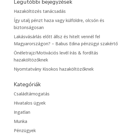
Legutóbbi bejegyzések
Hazaköltözés tanácsadás
Így utalj pénzt haza vagy külföldre, olcsón és
biztonságosan
Lakásvásárlás előtt állsz és hitelt vennél fel
Magyarországon? – Babus Edina pénzügyi szakértő
Önéletrajz/Motivációs levél írás & fordítás
hazaköltözőknek
Nyomtatvány Kisokos hazaköltözőknek
Kategóriák
Családtámogatás
Hivatalos ügyek
Ingatlan
Munka
Pénzügyek