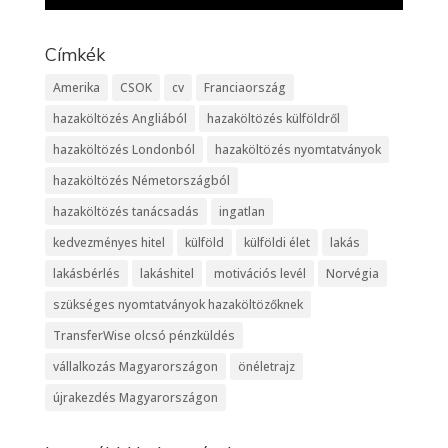
Címkék
Amerika
CSOK
cv
Franciaország
hazaköltözés Angliából
hazaköltözés külföldről
hazaköltözés Londonból
hazaköltözés nyomtatványok
hazaköltözés Németországból
hazaköltözés tanácsadás
ingatlan
kedvezményes hitel
külföld
külföldi élet
lakás
lakásbérlés
lakáshitel
motivációs levél
Norvégia
szükséges nyomtatványok hazaköltözőknek
TransferWise olcsó pénzküldés
vállalkozás Magyarországon
önéletrajz
újrakezdés Magyarországon