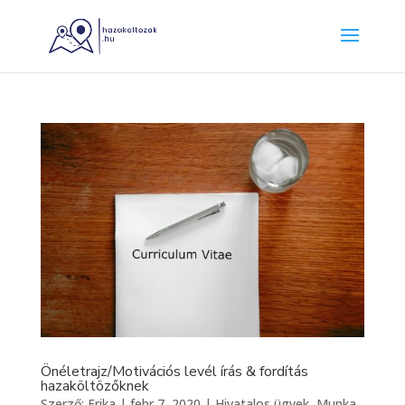
Önéletrajz/Motivációs levél írás & fordítás
hazaköltözőknek
Szerző:
Erika
|
febr 7, 2020
|
Hivatalos ügyek
,
Munka
,