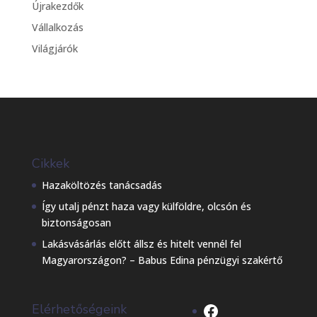
Újrakezdők
Vállalkozás
Világjárók
Cikkek
Hazaköltözés tanácsadás
Így utalj pénzt haza vagy külföldre, olcsón és
biztonságosan
Lakásvásárlás előtt állsz és hitelt vennél fel
Magyarországon? – Babus Edina pénzügyi szakértő
Facebook
Elérhetőségeink