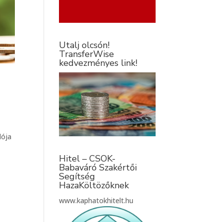
Utalj olcsón!
TransferWise
kedvezményes link!
dója
Hitel – CSOK-
Babaváró Szakértői
Segítség
HazaKöltözőknek
www.kaphatokhitelt.hu