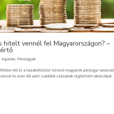
és hitelt vennél fel Magyarországon? –
kértő
,
Ingatlan
,
Pénzügyek
ülföldön élő és a hazaköltözést tervező magyarok pénzügyi tanácsa
zéssel és ezen idő alatt családok százainak segítettem lakáscéljuk