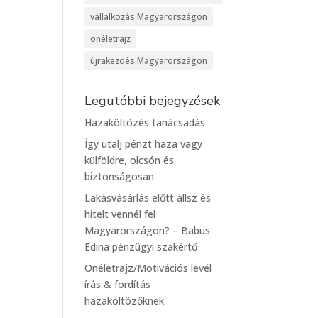
vállalkozás Magyarországon
önéletrajz
újrakezdés Magyarországon
Legutóbbi bejegyzések
Hazaköltözés tanácsadás
Így utalj pénzt haza vagy
külföldre, olcsón és
biztonságosan
Lakásvásárlás előtt állsz és
hitelt vennél fel
Magyarországon? – Babus
Edina pénzügyi szakértő
Önéletrajz/Motivációs levél
írás & fordítás
hazaköltözőknek