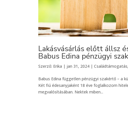
Lakásvásárlás előtt állsz 
Babus Edina pénzügyi sza
Szerző:
Erika
|
jan 31, 2024
|
Családtámogatás
Babus Edina független pénzügyi szakértő – a k
Két fiú édesanyjaként 18 éve foglalkozom hitele
megvalósításában. Nektek miben...