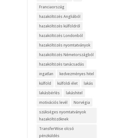
Franciaország
hazaköltözés Angliából
hazaköltözés külföldről
hazaköltözés Londonból
hazaköltözés nyomtatványok
hazaköltözés Németországból
hazaköltözés tanácsadás
ingatlan
kedvezményes hitel
külföld
külföldi élet
lakás
lakásbérlés
lakáshitel
motivációs levél
Norvégia
szükséges nyomtatványok
hazaköltözőknek
TransferWise olcsó
pénzküldés