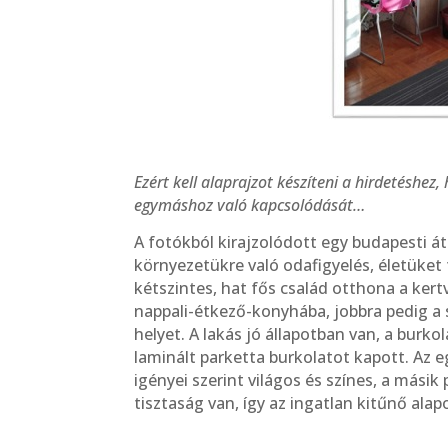
Ezért kell alaprajzot készíteni a hirdetéshez
egymáshoz való kapcsolódását…
A fotókból kirajzolódott egy budapesti á
környezetükre való odafigyelés, életüket 
kétszintes, hat fős család otthona a kert
nappali-étkező-konyhába, jobbra pedig a 
helyet. A lakás jó állapotban van, a burko
laminált parketta burkolatot kapott. Az 
igényei szerint világos és színes, a másik
tisztaság van, így az ingatlan kitűnő alap