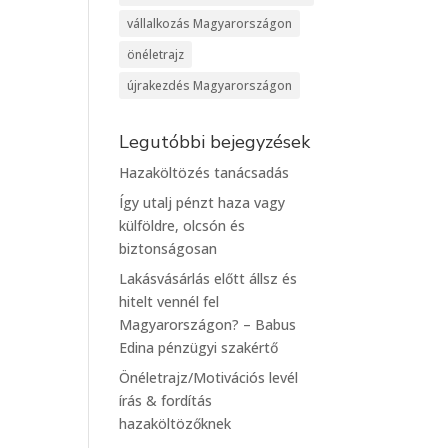
vállalkozás Magyarországon
önéletrajz
újrakezdés Magyarországon
Legutóbbi bejegyzések
Hazaköltözés tanácsadás
Így utalj pénzt haza vagy
külföldre, olcsón és
biztonságosan
Lakásvásárlás előtt állsz és
hitelt vennél fel
Magyarországon? – Babus
Edina pénzügyi szakértő
Önéletrajz/Motivációs levél
írás & fordítás
hazaköltözőknek