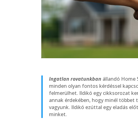
Ingatlan rovatunkban
állandó Home S
minden olyan fontos kérdéssel kapcsol
felmerülhet. Ildikó egy cikksorozat k
annak érdekében, hogy minél többet t
vagyunk. Ildikó e
zúttal egy eladás elő
minket.