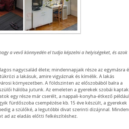
, hogy a vevő könnyedén el tudja képzelni a helyiségeket, és azok
tlagos nagycsalád élete; mindennapjaik része az egymásra 
tükrözi a lakásuk, amire vigyáznak és kímélik. A lakás
városi környezetben. A földszinten az előszobából balra a
szülői hálóba jutunk. Az emeleten a gyerekek szobái kaptak
latok egy része már cserélt, a nappali-konyha-étkező például
egyik fürdőszoba csempézése kb. 15 éve készült, a gyerekek
 pedig a szülőké, a legutóbbi divat szerinti dizájnnal. Minde
ot ad az eladás előtti felkészítéshez.