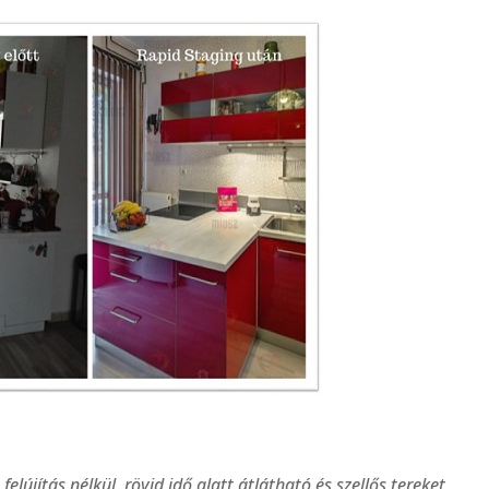
elújítás nélkül, rövid idő alatt átlátható és szellős tereket