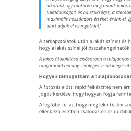
alkotunk, így mutatva meg annak valós m
tulajdonságait és ha szükséges, a szemb
maximális hozzáadott értéket érünk el, í
alatt adjuk el az ingatlant!
A térkapcsolatok után a lakás színeit és
hogy a lakás színei jól összehangolhatók
A lakás átalakítása elsősorban a tulajdonos 
magammal néhány semleges színű kiegészítőt
Hogyan támogattam a tulajdonosokat 
A fotózás előtti rapid felkészítés nem ért
jogos kérdése, hogy hogyan fogja fenntar
A legfőbb cél az, hogy megtekintéskor a 
ellenkező esetben csalódás éri és odébbál