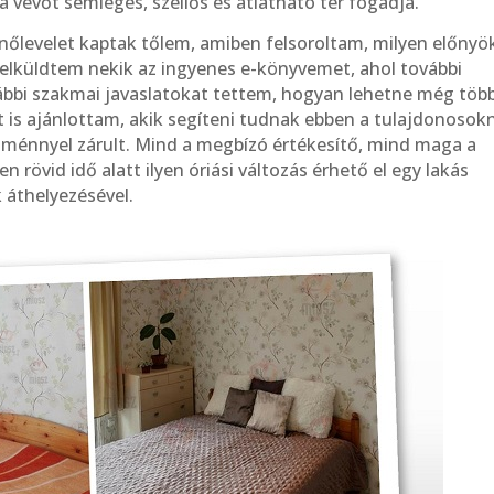
a vevőt semleges, szellős és átlátható tér fogadja.
nőlevelet kaptak tőlem, amiben felsoroltam, milyen előnyö
és elküldtem nekik az ingyenes e-könyvemet, ahol további
vábbi szakmai javaslatokat tettem, hogyan lehetne még töb
t is ajánlottam, akik segíteni tudnak ebben a tulajdonosok
dménnyel zárult.
Mind a megbízó értékesítő, mind maga a
 rövid idő alatt ilyen óriási változás érhető el egy lakás
 áthelyezésével.