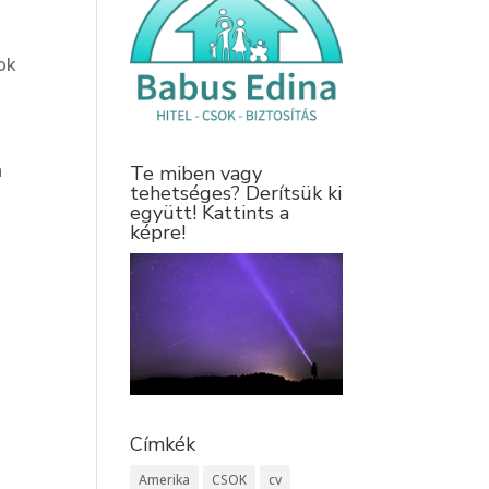
ok
a
Te miben vagy
tehetséges? Derítsük ki
együtt! Kattints a
képre!
Címkék
Amerika
CSOK
cv