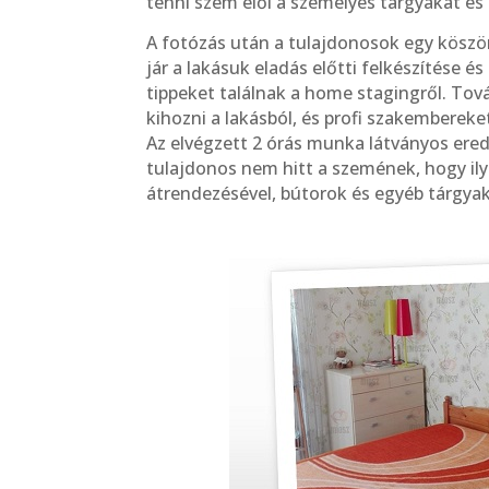
tenni szem elől a személyes tárgyakat és 
A fotózás után a tulajdonosok egy köszö
jár a lakásuk eladás előtti felkészítése 
tippeket találnak a home stagingről. To
kihozni a lakásból, és profi szakembereke
Az elvégzett 2 órás munka látványos ere
tulajdonos nem hitt a szemének, hogy ilyen
átrendezésével, bútorok és egyéb tárgyak