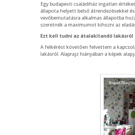
Egy budapesti családiház ingatlan értékes
állapota helyett belső átrendezésekkel és 
vevőbemutatásra alkalmas állapotba hozza
szeretnék a maximumot kihozni az eladásb
Ezt kell tudni az átalakítandó lakásról
A felkérést követően felvettem a kapcsol
lakásról. Alaprajz hiányában a képek alapj