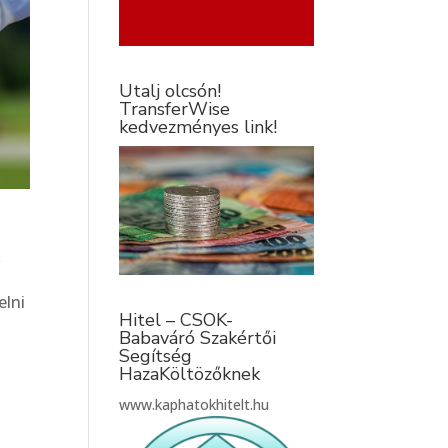
Utalj olcsón!
TransferWise
kedvezményes link!
k
elni
Hitel – CSOK-
Babaváró Szakértői
Segítség
HazaKöltözőknek
www.kaphatokhitelt.hu