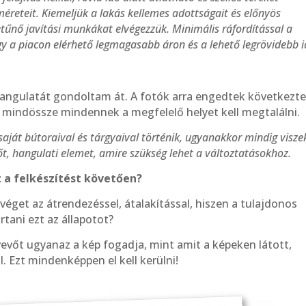
éreteit.
Kiemeljük a lakás kellemes adottságait és előnyös
etűnő javítási munkákat elvégezzük.
Minimális ráfordítással a
gy a piacon elérhető legmagasabb áron és a lehető legrövidebb 
 hangulatát gondoltam át. A fotók arra engedtek következte
, mindössze mindennek a megfelelő helyet kell megtalálni.
saját bútoraival és tárgyaival történik, ugyanakkor mindig visze
, hangulati elemet, amire szükség lehet a változtatásokhoz.
a felkészítést követően?
 véget az átrendezéssel, átalakítással, hiszen a tulajdonos
tani ezt az állapotot?
vevőt ugyanaz a kép fogadja, mint amit a képeken látott,
l. Ezt mindenképpen el kell kerülni!