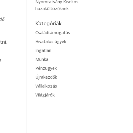
Nyomtatvány Kisokos
hazaköltözőknek
idő
Kategóriák
Családtámogatás
Hivatalos ügyek
tni,
Ingatlan
Munka
k
Pénzügyek
Újrakezdők
Vállalkozás
Világjárók