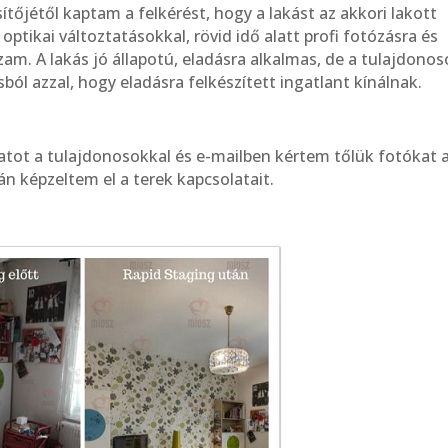
ítőjétől kaptam a felkérést, hogy a lakást az akkori lakott
optikai változtatásokkal, rövid idő alatt profi fotózásra és
m. A lakás jó állapotú, eladásra alkalmas, de a tulajdonos
ól azzal, hogy eladásra felkészített ingatlant kínálnak.
atot a tulajdonosokkal és e-mailben kértem tőlük fotókat 
án képzeltem el a terek kapcsolatait.