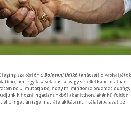
taging szakértőnk,
Balatoni Ildikó
tanácsait olvashatjáto
atban, ami egy lakáseladással vagy vétellel kapcsolatban
eretein belül mutatja be, hogy mi mindenre érdemes odafigy
udjunk kihozni ingatlanunkból akár itthon, akár külföldön
tt álló ingatlan izgalmas átalakítási munkálataiba avat be