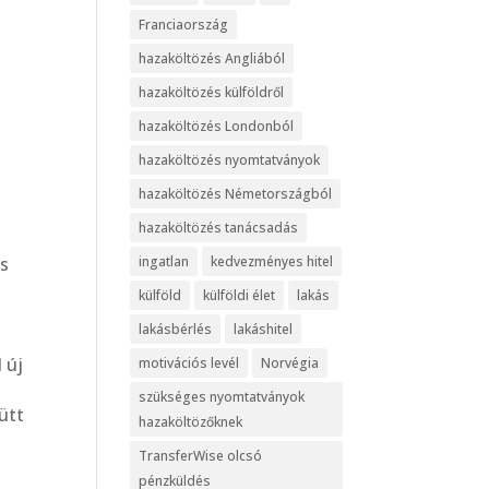
Franciaország
hazaköltözés Angliából
hazaköltözés külföldről
hazaköltözés Londonból
hazaköltözés nyomtatványok
hazaköltözés Németországból
hazaköltözés tanácsadás
ingatlan
kedvezményes hitel
és
külföld
külföldi élet
lakás
lakásbérlés
lakáshitel
 új
motivációs levél
Norvégia
szükséges nyomtatványok
nütt
hazaköltözőknek
TransferWise olcsó
pénzküldés