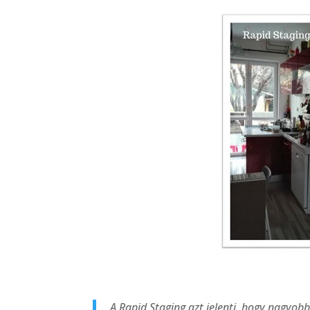
A Rapid Staging azt jelenti, hogy nagyobb f