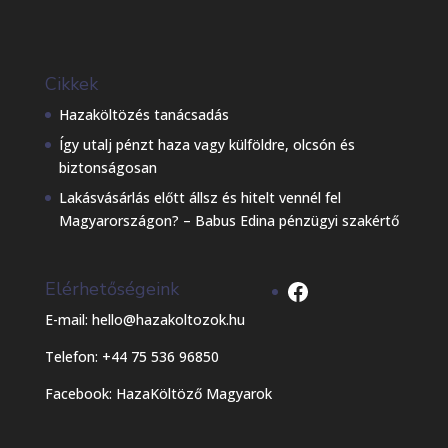
Cikkek
Hazaköltözés tanácsadás
Így utalj pénzt haza vagy külföldre, olcsón és
biztonságosan
Lakásvásárlás előtt állsz és hitelt vennél fel
Magyarországon? – Babus Edina pénzügyi szakértő
Facebook
Elérhetőségeink
E-mail: hello@hazakoltozok.hu
Telefon: +44 75 536 96850
Facebook:
HazaKöltöző Magyarok