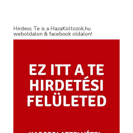
Hirdess Te is a HazaKoltozok.hu
weboldalon & facebook oldalon!