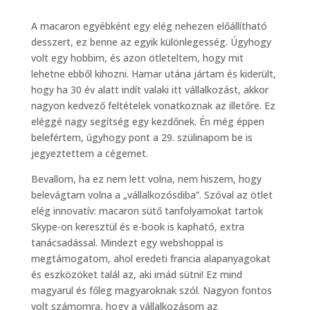
A macaron egyébként egy elég nehezen előállítható
desszert, ez benne az egyik különlegesség. Úgyhogy
volt egy hobbim, és azon ötleteltem, hogy mit
lehetne ebből kihozni. Hamar utána jártam és kiderült,
hogy ha 30 év alatt indít valaki itt vállalkozást, akkor
nagyon kedvező feltételek vonatkoznak az illetőre. Ez
eléggé nagy segítség egy kezdőnek. Én még éppen
belefértem, úgyhogy pont a 29. szülinapom be is
jegyeztettem a cégemet.
Bevallom, ha ez nem lett volna, nem hiszem, hogy
belevágtam volna a „vállalkozósdiba”. Szóval az ötlet
elég innovatív: macaron sütő tanfolyamokat tartok
Skype-on keresztül és e-book is kapható, extra
tanácsadással. Mindezt egy webshoppal is
megtámogatom, ahol eredeti francia alapanyagokat
és eszközöket talál az, aki imád sütni! Ez mind
magyarul és főleg magyaroknak szól. Nagyon fontos
volt számomra, hogy a vállalkozásom az