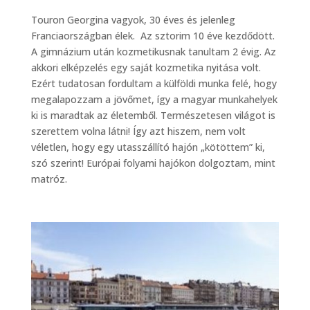
Touron Georgina vagyok, 30 éves és jelenleg
Franciaországban élek. Az sztorim 10 éve kezdődött.
A gimnázium után kozmetikusnak tanultam 2 évig. Az
akkori elképzelés egy saját kozmetika nyitása volt.
Ezért tudatosan fordultam a külföldi munka felé, hogy
megalapozzam a jövőmet, így a magyar munkahelyek
ki is maradtak az életemből. Természetesen világot is
szerettem volna látni! Így azt hiszem, nem volt
véletlen, hogy egy utasszállító hajón „kötöttem” ki,
szó szerint! Európai folyami hajókon dolgoztam, mint
matróz.