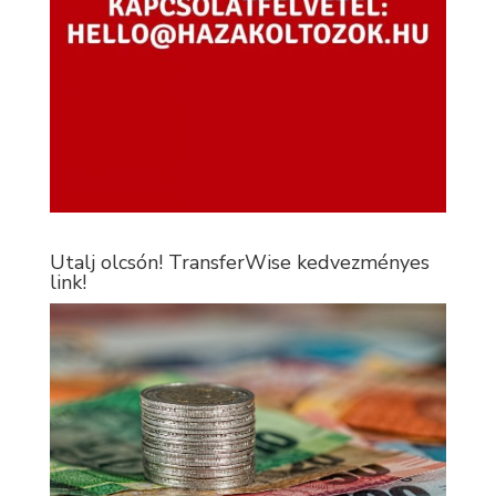
Utalj olcsón! TransferWise kedvezményes
link!