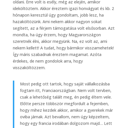
oldani. Erre volt is esély, még az elején, amikor
ideköltöztem. Akkor éreztem igazi honvágyat és kb. 2
hónapon keresztül úgy gondoltam, jobb lesz, ha
hazaköltözünk. Ami nekem akkor nagyon sokat
segített, az a férjem támogatása volt elsősorban. Azt
mondta, ha úgy érzem, hogy Magyarországon
szeretnék élni, akkor megyünk. Na, ez volt az, ami
nekem kellett! A tudat, hogy bármikor visszamehetek!
Így máris szabadnak éreztem magamat. Azóta
érdekes, de nem gondolok arra, hogy
visszaköltözzem.
Most pedig ott tartok, hogy saját vállalkozásba
fogtam itt, Franciaországban. Nem volt tervben,
csak a lehetőség talált meg, én pedig éltem vele.
Előtte persze többször megfordult a fejemben,
hogy mihez kezdek akkor, amikor a gyerekek már
oviba járnak. Azt bevallom, nem úgy képzeltem,
hogy egy francia irodában dolgozom majd… Lett