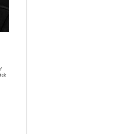
y
etek