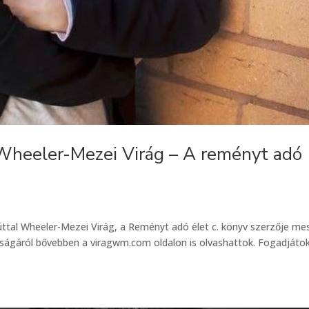
Wheeler-Mezei Virág – A reményt adó
al Wheeler-Mezei Virág, a Reményt adó élet c. könyv szerzője mes
ásságáról bővebben a viragwm.com oldalon is olvashattok. Fogadjáto