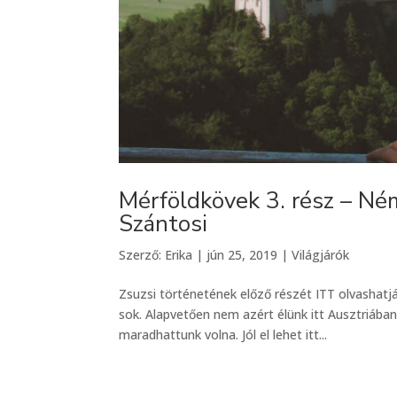
Mérföldkövek 3. rész – Né
Szántosi
Szerző:
Erika
|
jún 25, 2019
|
Világjárók
Zsuzsi történetének előző részét ITT olvashat
sok. Alapvetően nem azért élünk itt Ausztriáb
maradhattunk volna. Jól el lehet itt...