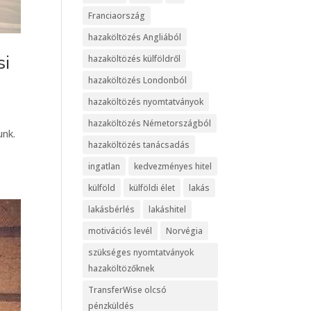
Franciaország
hazaköltözés Angliából
si
hazaköltözés külföldről
hazaköltözés Londonból
hazaköltözés nyomtatványok
hazaköltözés Németországból
unk.
hazaköltözés tanácsadás
ingatlan
kedvezményes hitel
külföld
külföldi élet
lakás
lakásbérlés
lakáshitel
motivációs levél
Norvégia
szükséges nyomtatványok
hazaköltözőknek
TransferWise olcsó
pénzküldés