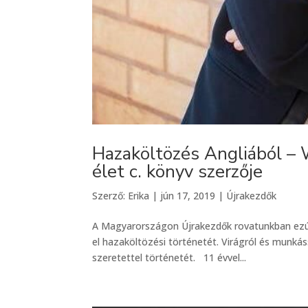
Hazaköltözés Angliából – 
élet c. könyv szerzője
Szerző:
Erika
|
jún 17, 2019
|
Újrakezdők
A Magyarországon Újrakezdők rovatunkban ezútt
el hazaköltözési történetét. Virágról és munk
szeretettel történetét. 11 évvel...