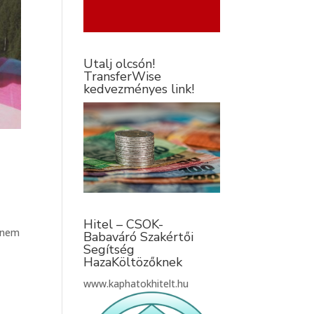
Utalj olcsón!
TransferWise
kedvezményes link!
Hitel – CSOK-
e nem
Babaváró Szakértői
Segítség
HazaKöltözőknek
www.kaphatokhitelt.hu