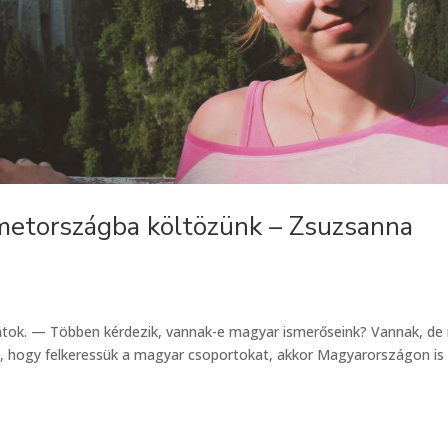
metországba költözünk – Zsuzsanna
játok. — Többen kérdezik, vannak-e magyar ismerőseink? Vannak, d
an, hogy felkeressük a magyar csoportokat, akkor Magyarországon is