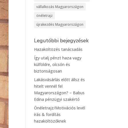
vállalkozás Magyarországon
önéletrajz
újrakezdés Magyarországon
Legutóbbi bejegyzések
Hazaköltözés tanácsadás
Így utalj pénzt haza vagy
külföldre, olcsón és
biztonságosan
Lakásvásárlás előtt állsz és
hitelt vennél fel
Magyarországon? – Babus
Edina pénzügyi szakértő
Önéletrajz/Motivációs levél
írás & fordítás
hazaköltözőknek