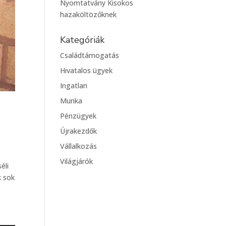
Nyomtatvány Kisokos
hazaköltözőknek
Kategóriák
Családtámogatás
Hivatalos ügyek
Ingatlan
Munka
Pénzügyek
Újrakezdők
Vállalkozás
Világjárók
éli
k sok