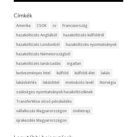
Címkék
Amerika
CSOK
cv
Franciaország
hazaköltözés Angliából
hazaköltözés külföldről
hazaköltözés Londonból
hazaköltözés nyomtatványok
hazaköltözés Németországból
hazaköltözés tanácsadás
ingatlan
kedvezményes hitel
külföld
külföldi élet
lakás
lakásbérlés
lakáshitel
motivációs levél
Norvégia
szükséges nyomtatványok hazaköltözőknek
TransferWise olcsó pénzküldés
vállalkozás Magyarországon
önéletrajz
újrakezdés Magyarországon