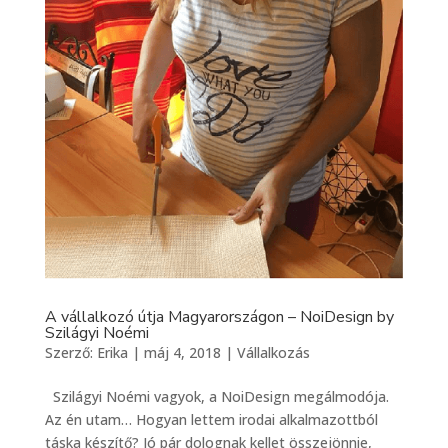
A vállalkozó útja Magyarországon – NoiDesign by
Szilágyi Noémi
Szerző:
Erika
|
máj 4, 2018
|
Vállalkozás
Szilágyi Noémi vagyok, a NoiDesign megálmodója.
Az én utam… Hogyan lettem irodai alkalmazottból
táska készítő? Jó pár dolognak kellet összejönnie,