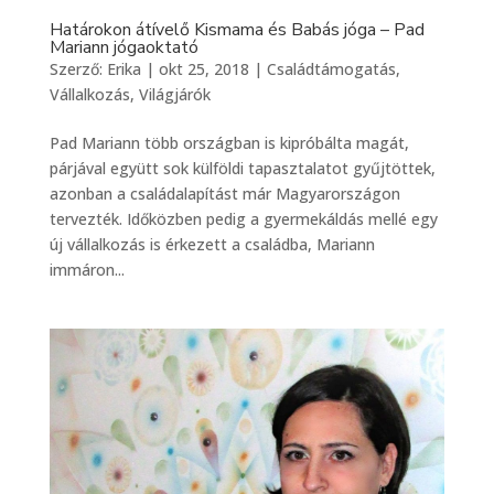
Határokon átívelő Kismama és Babás jóga – Pad
Mariann jógaoktató
Szerző:
Erika
|
okt 25, 2018
|
Családtámogatás
,
Vállalkozás
,
Világjárók
Pad Mariann több országban is kipróbálta magát,
párjával együtt sok külföldi tapasztalatot gyűjtöttek,
azonban a családalapítást már Magyarországon
tervezték. Időközben pedig a gyermekáldás mellé egy
új vállalkozás is érkezett a családba, Mariann
immáron...