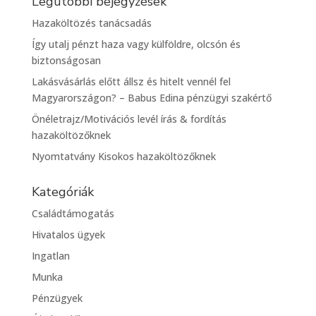
Legutóbbi bejegyzések
Hazaköltözés tanácsadás
Így utalj pénzt haza vagy külföldre, olcsón és
biztonságosan
Lakásvásárlás előtt állsz és hitelt vennél fel
Magyarországon? – Babus Edina pénzügyi szakértő
Önéletrajz/Motivációs levél írás & fordítás
hazaköltözőknek
Nyomtatvány Kisokos hazaköltözőknek
Kategóriák
Családtámogatás
Hivatalos ügyek
Ingatlan
Munka
Pénzügyek