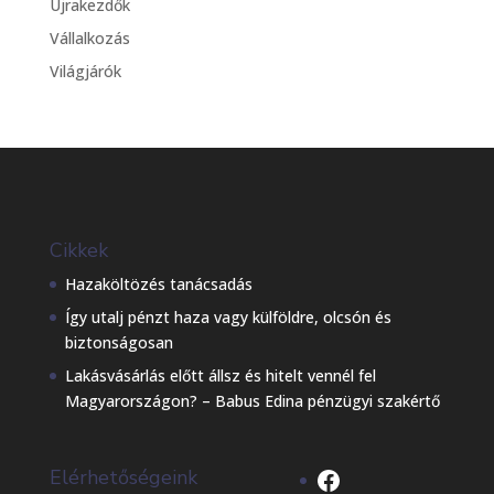
Újrakezdők
Vállalkozás
Világjárók
Cikkek
Hazaköltözés tanácsadás
Így utalj pénzt haza vagy külföldre, olcsón és
biztonságosan
Lakásvásárlás előtt állsz és hitelt vennél fel
Magyarországon? – Babus Edina pénzügyi szakértő
Facebook
Elérhetőségeink