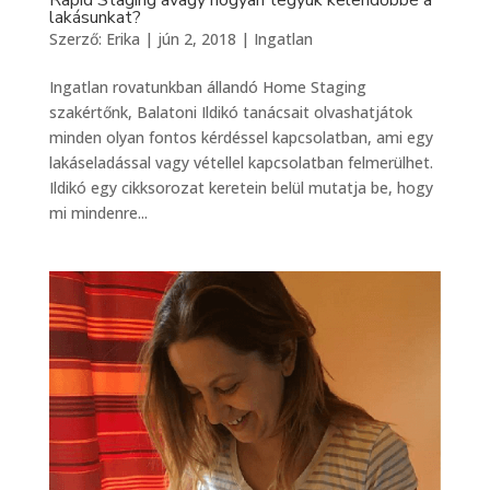
Rapid Staging avagy hogyan tegyük kelendőbbé a
lakásunkat?
Szerző:
Erika
|
jún 2, 2018
|
Ingatlan
Ingatlan rovatunkban állandó Home Staging
szakértőnk, Balatoni Ildikó tanácsait olvashatjátok
minden olyan fontos kérdéssel kapcsolatban, ami egy
lakáseladással vagy vétellel kapcsolatban felmerülhet.
Ildikó egy cikksorozat keretein belül mutatja be, hogy
mi mindenre...