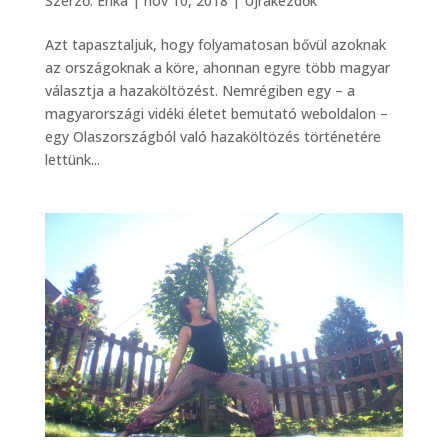
Szerző:
Erika
|
nov 10, 2018
|
Újrakezdők
Azt tapasztaljuk, hogy folyamatosan bővül azoknak
az országoknak a köre, ahonnan egyre több magyar
választja a hazaköltözést. Nemrégiben egy – a
magyarországi vidéki életet bemutató weboldalon –
egy Olaszországból való hazaköltözés történetére
lettünk...